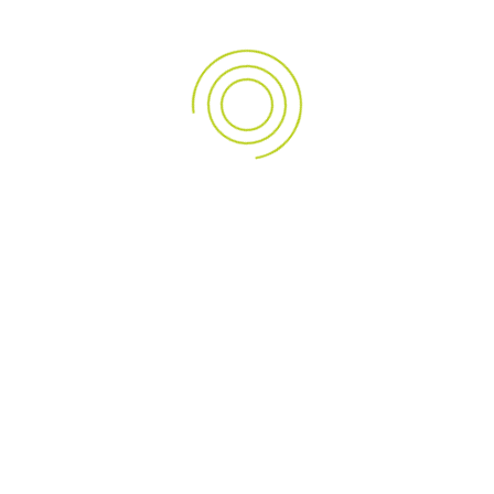
. sınıf olup homojen alaşım ve kondisyon değerlerine sahiptir.
usunda da siz değerli müşterilerimiz için gerekli hassasiyeti gö