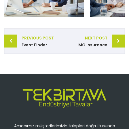
PREVIOUS POST
NEXT POST
Event Finder
MO Insurance
Amacımız müşterilerimizin talepleri doğrultusunda