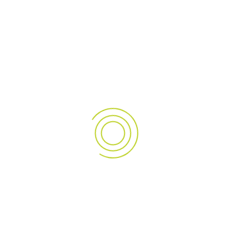
tatem sequi nesciunt. Neque
 consectetur, adipisci velit,
t